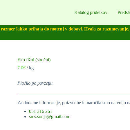
Katalog pridelkov
Predst
razmer lahko prihaja do motenj v dobavi. Hvala za razumevanje.
Eko fižol (stročni)
7.0
€
/ kg
Plačilo po povzetju.
Za dodatne informacije, poizvedbe in naročila smo na voljo n
051 316 261
sres.sonja@gmail.com